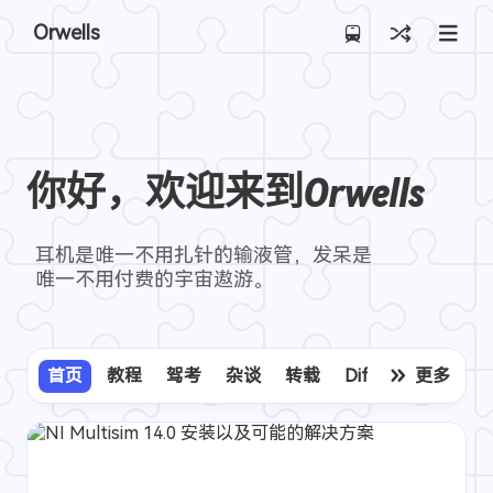
Orwells
你好，欢迎来到Orwells
耳机是唯一不用扎针的输液管，发呆是
唯一不用付费的宇宙遨游。
首页
教程
驾考
杂谈
转载
Dify
Bot
更多
Clou